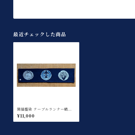
最近チェックした商品
筒描藍染 テーブルランナー鶴亀
熨斗
¥11,000