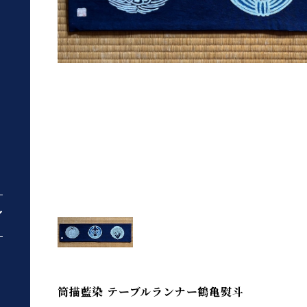
筒描藍染 テーブルランナー鶴亀熨斗