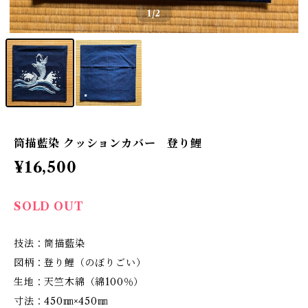
1
/2
筒描藍染 クッションカバー 登り鯉
¥16,500
SOLD OUT
技法：筒描藍染
図柄：登り鯉（のぼりごい）
生地：天竺木綿（綿100％）
寸法：450㎜×450㎜