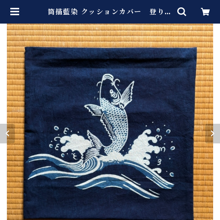
筒描藍染 クッションカバー 登り鯉
| 長田染工場