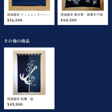
筒描藍染 クッションカバー
筒描藍染 風呂敷 鶴亀松竹梅
馬
¥16,500
¥60,500
その他の商品
筒描藍染 暖簾 錨
¥49,500