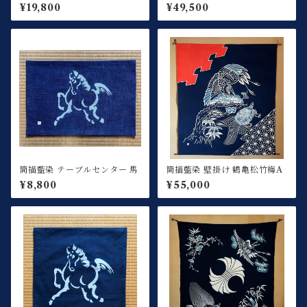
り鯉（クッション付き）
ルー
¥19,800
¥49,500
筒描藍染 テーブルセンター 馬
筒描藍染 壁掛け 鶴亀松竹梅A
¥8,800
¥55,000