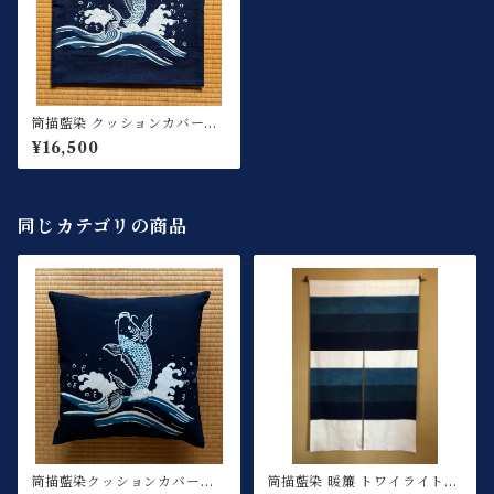
筒描藍染 クッションカバー
登り鯉
¥16,500
同じカテゴリの商品
筒描藍染クッションカバー登
筒描藍染 暖簾 トワイライトブ