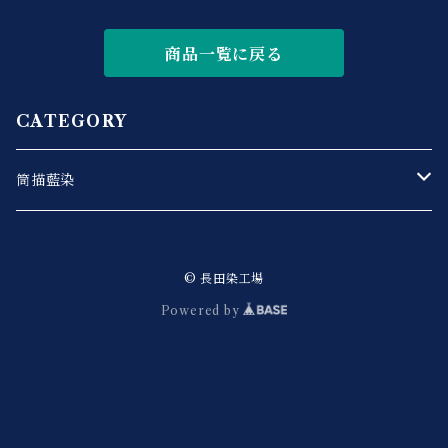
商品一覧に戻る
CATEGORY
筒描藍染
風呂敷
© 長田染工場
タペストリー
Powered by
暖簾
テーブルセンター