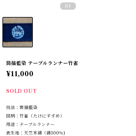
1
/1
筒描藍染 テーブルランナー竹雀
¥11,000
SOLD OUT
技法：筒描藍染
図柄：竹雀（たけにすずめ）
用途：テーブルランナー
表生地：天竺木綿（綿100％)