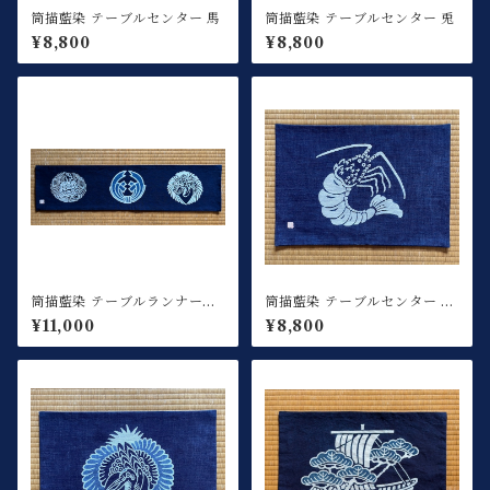
筒描藍染 テーブルセンター 馬
筒描藍染 テーブルセンター 兎
¥8,800
¥8,800
筒描藍染 テーブルランナー鶴
筒描藍染 テーブルセンター 海
亀熨斗
老
¥11,000
¥8,800