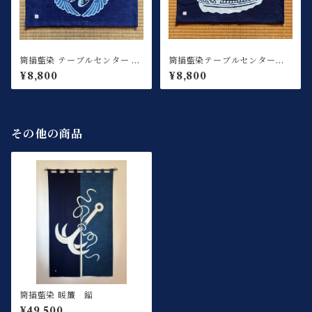
筒描藍染 テーブルセンター 鶴
筒描藍染テーブルセンター宝
A
船
¥8,800
¥8,800
その他の商品
筒描藍染 暖簾 錨
¥49,500