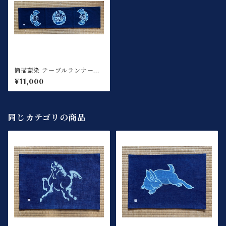
筒描藍染 テーブルランナー竹
雀
¥11,000
同じカテゴリの商品