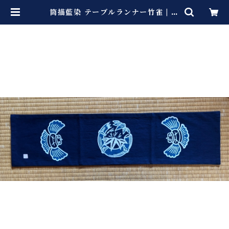
筒描藍染 テーブルランナー竹雀 | 長
田染工場